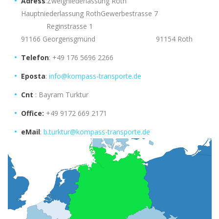
Adress
:Zweigniederlassung Roth
Hauptniederlassung RothGewerbestrasse 7
Reginstrasse 1
91166 Georgensgmünd 91154 Roth
Telefon
: +49 176 5696 2266
Eposta
:
info@kompass-transporte.de
Cnt
: Bayram Turktur
Office:
+49 9172 669 2171
eMail
:
b.turktur@kompass-transporte.de