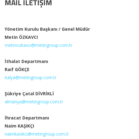
MAIL İLETIŞIM
Yönetim Kurulu Başkanı / Genel Müdür
Metin ÖZKAVCI
metinozkavci@metingroup.com.tr
İthalat Departmanı
Raif GÖKÇE
italya@metingroup.com.tr
Şükriye Çatal DİVRİKLİ
almanya@metingroup.com.tr
İhracat Departmanı
Naim KAŞIKÇI
naimkasikci@metingroup.com.tr